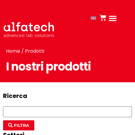
Home
/ Prodotti
I nostri prodotti
Ricerca
FILTRA