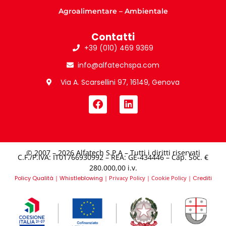
Agroalimentare – Ambientale
Contatti
+39 (010) 469 9369
info@alfatechspa.com
Via A. Scarsellini 97, 16149, Genova
© 2007 – 2026 Alfatech S.P.A – Tutti i diritti riservati
C.F./P.IVA: IT01766930992 – REA: GE-434446 – Cap. Soc. €
280.000,00 i.v.​
Policy Qualità
|
Whistleblowing
|
Privacy Policy
|
Cookie Policy
|
Crediti