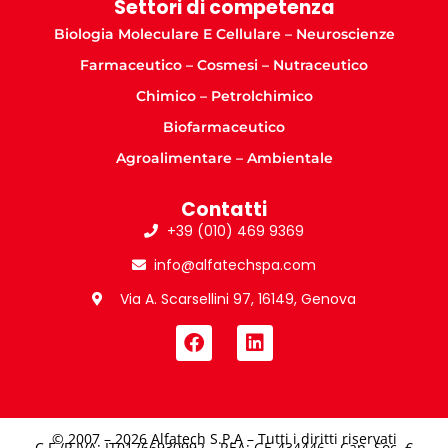
Settori di competenza
Biologia Moleculare E Cellulare – Neuroscienze
Farmaceutico – Cosmesi – Nutraceutico
Chimico – Petrolchimico
Biofarmaceutico
Agroalimentare – Ambientale
Contatti
+39 (010) 469 9369
info@alfatechspa.com
Via A. Scarsellini 97, 16149, Genova
© 2007 – 2026 Alfatech S.P.A – Tutti i diritti riservati
C.F./P.IVA: IT01766930992 – REA: GE-434446 – Cap. Soc. €