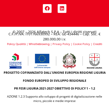
© 2007 – 2026 Alfatech S.P.A – Tutti i diritti riservati
C.F./P.IVA: IT01766930992 – REA: GE-434446 – Cap. Soc. €
280.000,00 i.v.​
Policy Qualità
|
Whistleblowing
|
Privacy Policy
|
Cookie Policy
|
Crediti
PROGETTO COFINANZIATO DALL’UNIONE EUROPEA REGIONE LIGURIA
FONDO EUROPEO DI SVILUPPO REGIONALE
PR FESR LIGURIA 2021-2027 OBIETTIVO DI POLICY 1 – 1.2
AZIONE 1.2.3 Supporto allo sviluppo di progetti di digitalizzazione nelle
micro, piccole e medie imprese