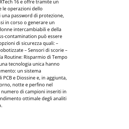
DEXTech 16 e offre tramite un
 le operazioni dello
di una password di protezione,
si in corso o generare un
olonne intercambiabili e della
ross-contamination può essere
pzioni di sicurezza quali: –
botizzate – Sensori di scorie –
 la Routine: Risparmio di Tempo
d una tecnologia unica hanno
umento: un sistema
 PCB e Diossine e, in aggiunta,
orno, notte e perfino nel
 numero di campioni inseriti in
ndimento ottimale degli analiti
o.