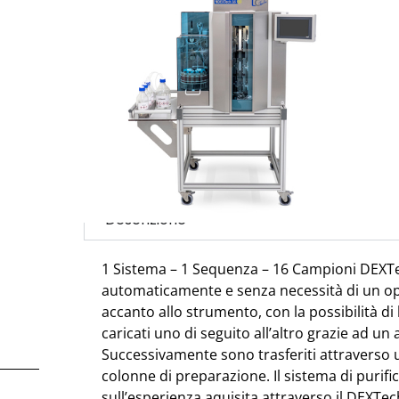
Settore:
Agroalimentare - Ambientale
March
Con il sistema di purificazione del campione
qualcosa di eccezionale nel campo dell’analis
all’elevata esperienza nel campo dell’automa
campione è stato possibile sviluppare quest
sistema completamente automatizzato di puri
una singola sequenza. Ideale per campioni al
biologici. Il sistema separa in due frazioni dist
Descrizione
1 Sistema – 1 Sequenza – 16 Campioni DEXT
automaticamente e senza necessità di un o
accanto allo strumento, con la possibilità di
caricati uno di seguito all’altro grazie ad u
Successivamente sono trasferiti attraverso u
colonne di preparazione. Il sistema di purific
sull’esperienza aquisita attraverso il DEXTe