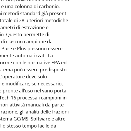
na e una colonna di carbonio.
 ai metodi standard già presenti
totale di 28 ulteriori metodiche
ametri di estrazione e
io. Questo permette di
ti di ciascun campione da
ch Pure e Plus possono essere
amente automatizzati. La
nforme con le normative EPA ed
sistema può essere predisposto
 L’operatore deve solo
 e modificare, se necessario,
e pronte all’uso nel vano porta
XTech 16 processa i campioni in
iori attività manuali da parte
azione, gli analiti delle frazioni
istema GC/MS. Software e altre
llo stesso tempo facile da