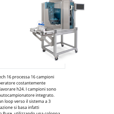
io:
LCTech
 DEXTech 16 LCTech ha sviluppato
i di PCB e Diossine. Grazie
zione della preparazione del
a grande innovazione: un
ficazione per 16 campioni in
imentari, mangimi, ambientali e
inte PCB e Diossine.
ech 16 processa 16 campioni
peratore costantemente
 lavorare h24. I campioni sono
n autocampionatore integrato.
n loop verso il sistema a 3
azione si basa infatti
ch Pure, utilizzando una colonna