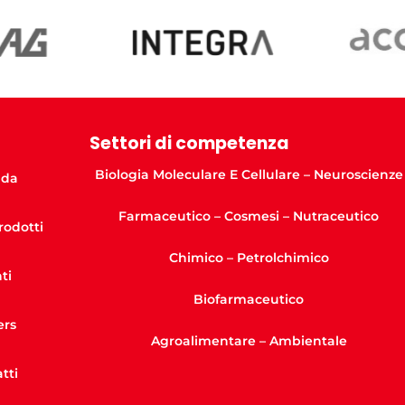
Settori di competenza
Biologia Moleculare E Cellulare – Neuroscienze
nda
Farmaceutico – Cosmesi – Nutraceutico
Prodotti
Chimico – Petrolchimico
ti
Biofarmaceutico
ers
Agroalimentare – Ambientale
tti