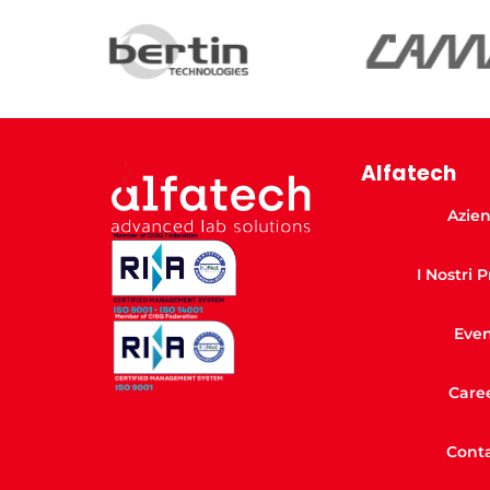
Alfatech
Azie
I Nostri 
Even
Care
Conta