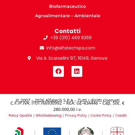
Biofarmaceutico
Agroalimentare – Ambientale
Contatti
+39 (010) 469 9369
info@alfatechspa.com
Via A. Scarsellini 97, 16149, Genova
© 2007 – 2026 Alfatech S.P.A – Tutti i diritti riservati
C.F./P.IVA: IT01766930992 – REA: GE-434446 – Cap. Soc. €
280.000,00 i.v.​
Policy Qualità
|
Whistleblowing
|
Privacy Policy
|
Cookie Policy
|
Crediti