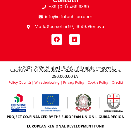
Contatti
+39 (010) 469 9369
info@alfatechspa.com
Via A. Scarsellini 97, 16149, Genova
© 2007- 2026 Alfatech S.P.A – All rights reserved
C.F./P.IVA: IT01766930992 – REA: GE-434446 – Cap. Soc. €
280.000,00 i.v.​
Policy Qualità
|
Whistleblowing
|
Privacy Policy
|
Cookie Policy
|
Crediti
PROJECT CO-FINANCED BY THE EUROPEAN UNION LIGURIA REGION
EUROPEAN REGIONAL DEVELOPMENT FUND