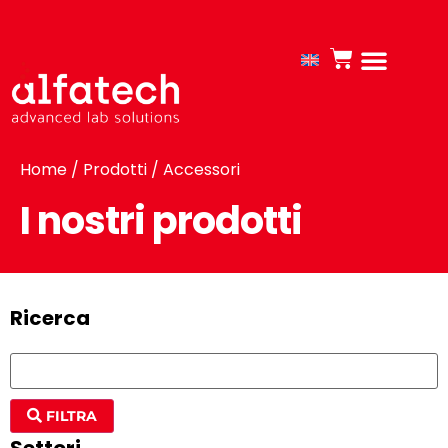
Home
/
Prodotti
/ Accessori
I nostri prodotti
Ricerca
FILTRA