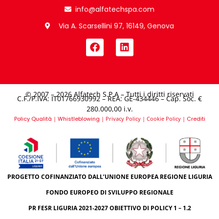
info@alfatechspa.com
Via A. Scarsellini 97, 16149, Genova
© 2007 – 2026 Alfatech S.P.A – Tutti i diritti riservati
C.F./P.IVA: IT01766930992 – REA: GE-434446 – Cap. Soc. €
280.000,00 i.v.​
Policy Qualità
|
Whistleblowing
|
Privacy Policy
|
Cookie Policy
|
Crediti
PROGETTO COFINANZIATO DALL’UNIONE EUROPEA REGIONE LIGURIA
FONDO EUROPEO DI SVILUPPO REGIONALE
PR FESR LIGURIA 2021-2027 OBIETTIVO DI POLICY 1 – 1.2