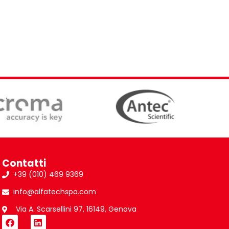
Contatti
+39 (010) 469 9369
info@alfatechspa.com
Via A. Scarsellini 97, 16149, Genova