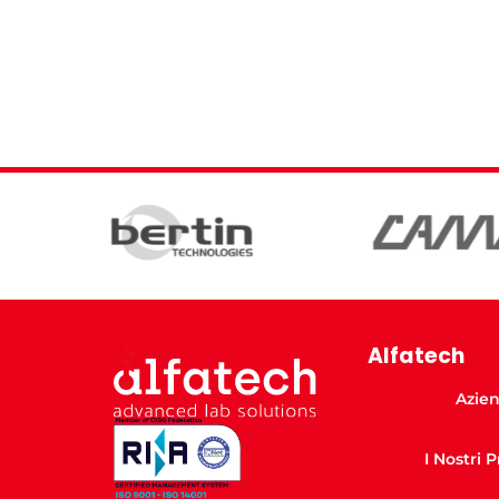
Alfatech
Azie
I Nostri 