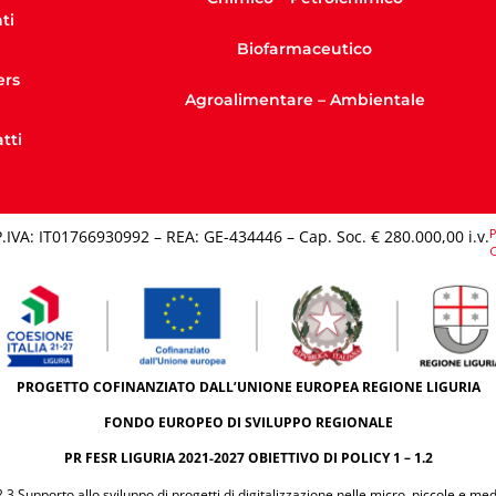
ti
Biofarmaceutico
ers
Agroalimentare – Ambientale
tti
P
P.IVA: IT01766930992 – REA: GE-434446 – Cap. Soc. € 280.000,00 i.v.​
C
PROGETTO COFINANZIATO DALL’UNIONE EUROPEA REGIONE LIGURIA
FONDO EUROPEO DI SVILUPPO REGIONALE
PR FESR LIGURIA 2021-2027 OBIETTIVO DI POLICY 1 – 1.2
.3 Supporto allo sviluppo di progetti di digitalizzazione nelle micro, piccole e me