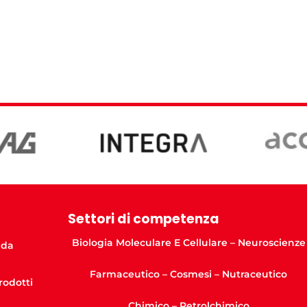
Settori di competenza
Biologia Moleculare E Cellulare – Neuroscienze
nda
Farmaceutico – Cosmesi – Nutraceutico
Prodotti
Chimico – Petrolchimico