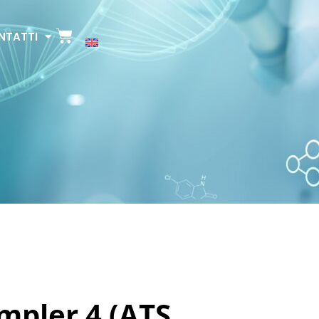
NTATTI
mpler 4 (ATS