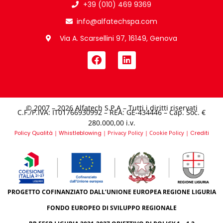
+39 (010) 469 9369
info@alfatechspa.com
Via A. Scarsellini 97, 16149, Genova
© 2007 – 2026 Alfatech S.P.A – Tutti i diritti riservati
C.F./P.IVA: IT01766930992 – REA: GE-434446 – Cap. Soc. €
280.000,00 i.v.​
Policy Qualità
|
Whistleblowing
|
Privacy Policy
|
Cookie Policy
|
Crediti
PROGETTO COFINANZIATO DALL’UNIONE EUROPEA REGIONE LIGURIA
FONDO EUROPEO DI SVILUPPO REGIONALE