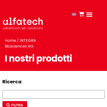
Home
/ INTEGRA
Biosciences AG
I nostri prodotti
Ricerca
FILTRA