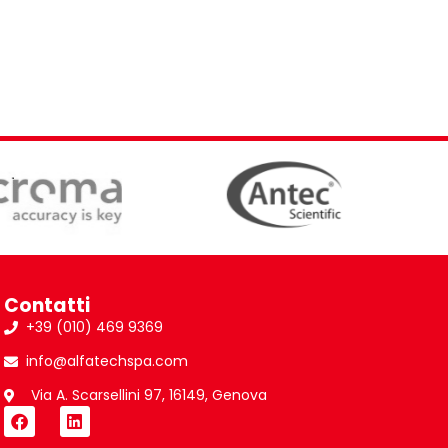
Contatti
+39 (010) 469 9369
info@alfatechspa.com
Via A. Scarsellini 97, 16149, Genova