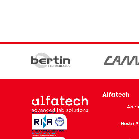
Alfatech
Azie
I Nostri 