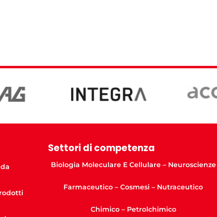
Settori di competenza
Biologia Moleculare E Cellulare – Neuroscienze
nda
Farmaceutico – Cosmesi – Nutraceutico
Prodotti
Chimico – Petrolchimico