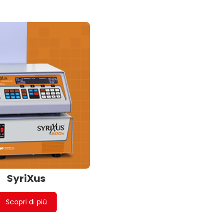
SyriXus
Scopri di più