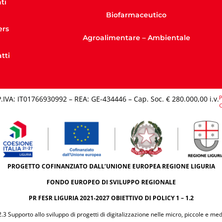
ti
Biofarmaceutico
ers
Agroalimentare – Ambientale
tti
P
P.IVA: IT01766930992 – REA: GE-434446 – Cap. Soc. € 280.000,00 i.v.​
C
PROGETTO COFINANZIATO DALL’UNIONE EUROPEA REGIONE LIGURIA
FONDO EUROPEO DI SVILUPPO REGIONALE
PR FESR LIGURIA 2021-2027 OBIETTIVO DI POLICY 1 – 1.2
.3 Supporto allo sviluppo di progetti di digitalizzazione nelle micro, piccole e me