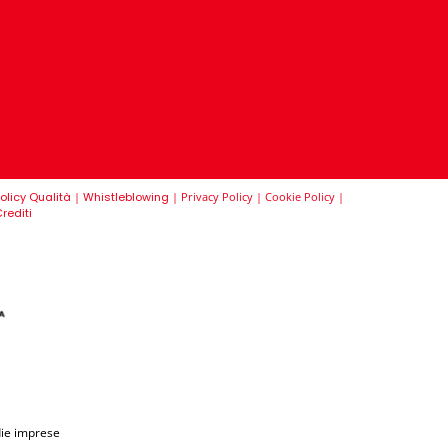
olicy Qualità
|
Whistleblowing
|
Privacy Policy
|
Cookie Policy
|
rediti
die imprese