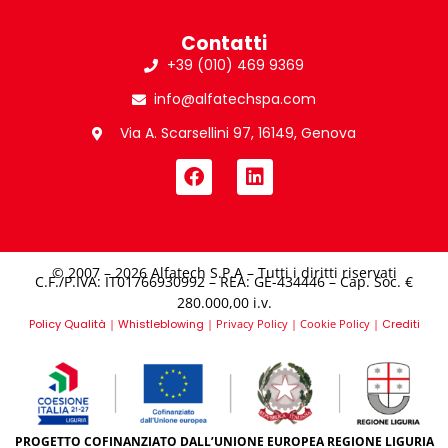
Contatti
+39 (010) 469 9369
info@alfatechspa.com
Via A. Scarsellini 97, 16149, Genova
© 2007 – 2026 Alfatech S.P.A – Tutti i diritti riservati
C.F./P.IVA: IT01766930992 – REA: GE-434446 – Cap. Soc. €
280.000,00 i.v.​
Policy Qualità
|
Whistleblowing
|
Privacy Policy
|
Cookie Policy
|
Crediti
PROGETTO COFINANZIATO DALL’UNIONE EUROPEA REGIONE LIGURIA