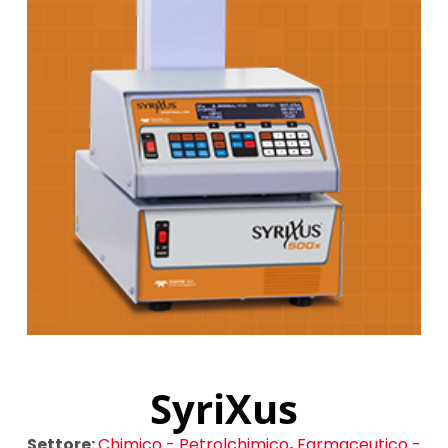
SyriXus
Settore:
Chimico - Petrolchimico
,
Farmaceutico -