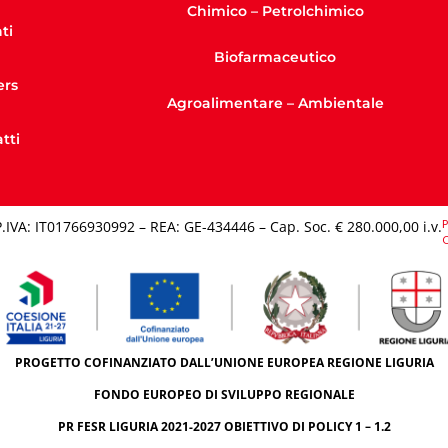
Chimico – Petrolchimico
ti
Biofarmaceutico
ers
Agroalimentare – Ambientale
tti
P
P.IVA: IT01766930992 – REA: GE-434446 – Cap. Soc. € 280.000,00 i.v.​
C
PROGETTO COFINANZIATO DALL’UNIONE EUROPEA REGIONE LIGURIA
FONDO EUROPEO DI SVILUPPO REGIONALE
PR FESR LIGURIA 2021-2027 OBIETTIVO DI POLICY 1 – 1.2