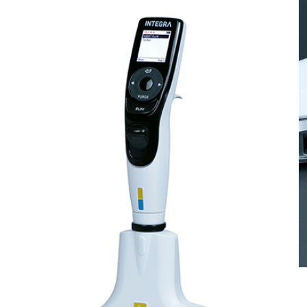
per ASSIST PLUS
’automazione di laboratorio
è un accessorio innovativo
T PLUS di INTEGRA Biosciences.
atici e senza intervento
, offrendo una soluzione ideale
mitazioni del pipettaggio
 applicazioni.
li
omatizza compiti complessi
la preparazione di master mix,