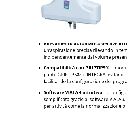
riducendo il tempo di lavoro manuale e
trasferimento.
Ampia gamma di volumi
:
Disponibile 
300 µl e 5–1250 µl), il modulo offre fles
pipettaggio.
Rilevamento automatico del livello d
un’aspirazione precisa rilevando in tempo
indipendentemente dal volume present
Compatibilità con GRIPTIPS®
:
Il modu
punte GRIPTIPS® di INTEGRA, evitando l
facilitando la configurazione dei prog
Software VIALAB intuitivo
:
La configu
semplificata grazie al software VIALAB
per attività come la normalizzazione o “