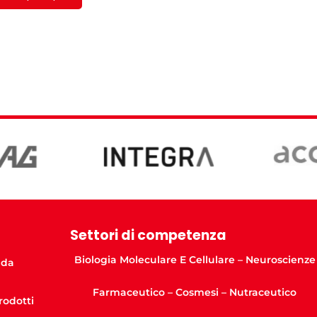
Settori di competenza
Biologia Moleculare E Cellulare – Neuroscienze
nda
Farmaceutico – Cosmesi – Nutraceutico
Prodotti