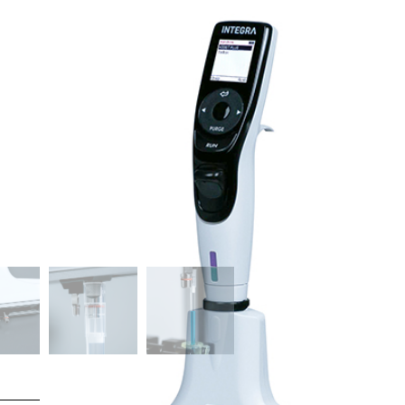
Marchio:
INTEGRA Biosciences AG
D-One, il Modulo di pipettaggio monocanale 
Pipettaggio monocanale automatizzato per l
Descrizione
Il modulo di pipettaggio monocanale D-ONE 
progettato per il robot di pipettaggio ASSIS
Questo modulo consente trasferimenti autom
manuale da singoli tubi, provette o pozzetti
per laboratori che desiderano superare le li
multicanale e accedere a una vasta gamma di
Caratteristiche principa
Automazione completa
:
Il D-ONE aut
come normalizzazione, “hit picking” o 