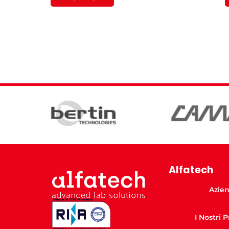
Alfatech
Azie
I Nostri 