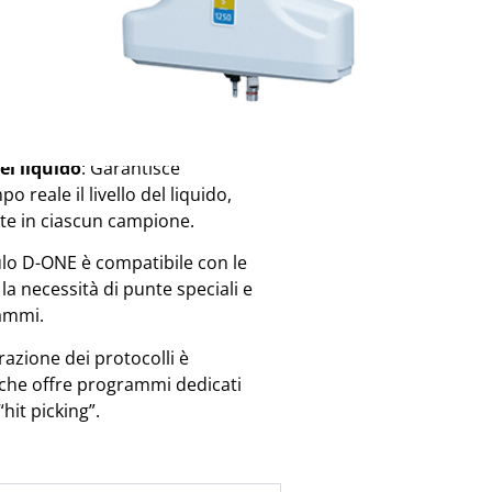
 minimizzando gli errori di
in due intervalli di volume (0,5–
sibilità per diverse esigenze di
el liquido
:
Garantisce
 reale il livello del liquido,
e in ciascun campione.
lo D-ONE è compatibile con le
a necessità di punte speciali e
rammi.
razione dei protocolli è
, che offre programmi dedicati
hit picking”.