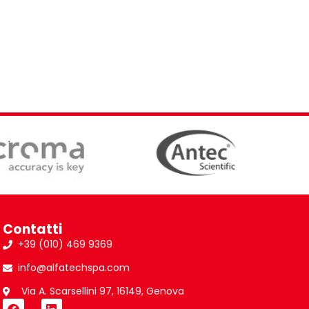
Contatti
+39 (010) 469 9369
info@alfatechspa.com
Via A. Scarsellini 97, 16149, Genova