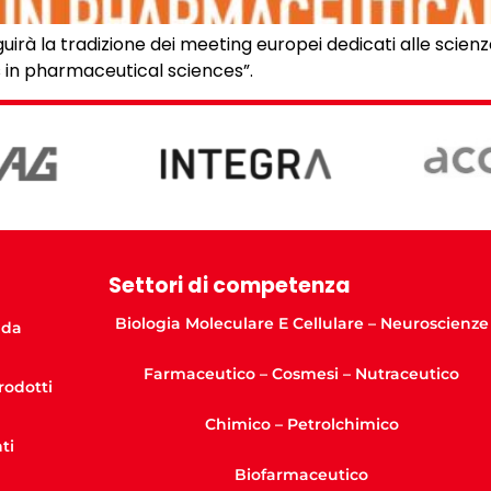
uirà la tradizione dei meeting europei dedicati alle sci
es in pharmaceutical sciences”.
Settori di competenza
Biologia Moleculare E Cellulare – Neuroscienze
nda
Farmaceutico – Cosmesi – Nutraceutico
Prodotti
Chimico – Petrolchimico
ti
Biofarmaceutico