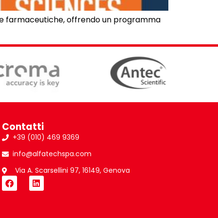
enze farmaceutiche, offrendo un programma
Contatti
+39 (010) 469 9369
info@alfatechspa.com
Via A. Scarsellini 97, 16149, Genova