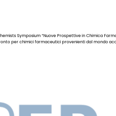
I
PRODOTTI
SERVIZI
EVENTI
CO
Chemists Symposium “Nuove Prospettive in Chimica Farm
ronto per chimici farmaceutici provenienti dal mondo acc