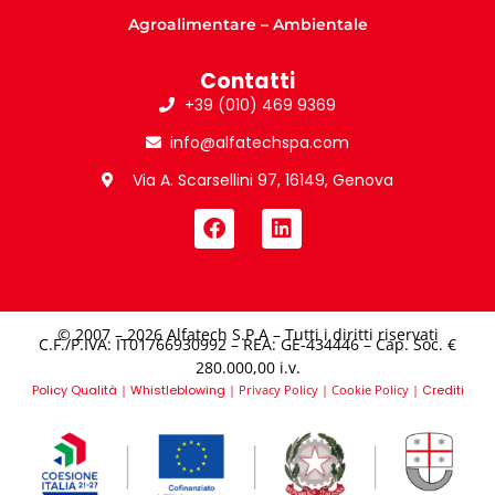
Agroalimentare – Ambientale
Contatti
+39 (010) 469 9369
info@alfatechspa.com
Via A. Scarsellini 97, 16149, Genova
© 2007 – 2026 Alfatech S.P.A – Tutti i diritti riservati
C.F./P.IVA: IT01766930992 – REA: GE-434446 – Cap. Soc. €
280.000,00 i.v.​
Policy Qualità
|
Whistleblowing
|
Privacy Policy
|
Cookie Policy
|
Crediti