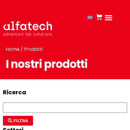
Home
/ Prodotti
I nostri prodotti
Ricerca
FILTRA