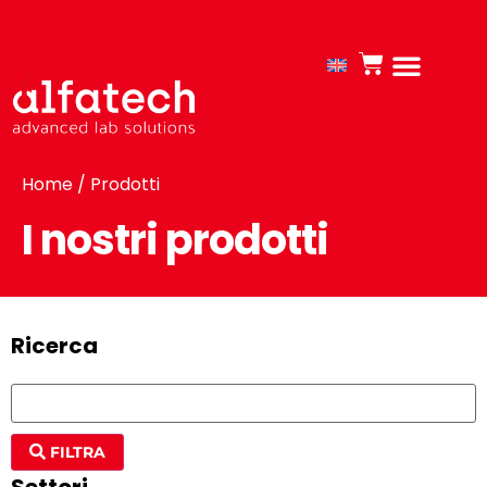
Home
/ Prodotti
I nostri prodotti
Ricerca
FILTRA