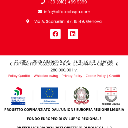
+39 (010) 469 9369
info@alfatechspa.com
Via A. Scarsellini 97, 16149, Genova
© 2007 – 2026 Alfatech S.P.A – Tutti i diritti riservati
C.F./P.IVA: IT01766930992 – REA: GE-434446 – Cap. Soc. €
280.000,00 i.v.​
Policy Qualità
|
Whistleblowing
|
Privacy Policy
|
Cookie Policy
|
Crediti
PROGETTO COFINANZIATO DALL’UNIONE EUROPEA REGIONE LIGURIA
FONDO EUROPEO DI SVILUPPO REGIONALE
PR FESR LIGURIA 2021-2027 OBIETTIVO DI POLICY 1 – 1.2