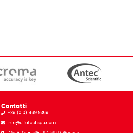
Contatti
+39 (010) 469 9369
info@alfatechspa.com
Via A. Scarsellini 97, 16149, Genova