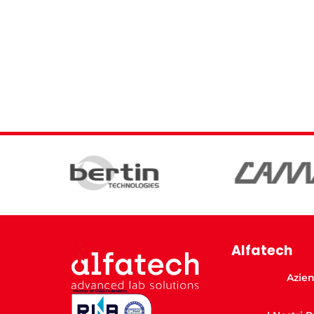
Alfatech
Azie