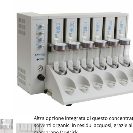
Settore:
Agroalimentare - Ambientale
March
Il sistema DryVap di Horizon automatizza la 
e concentrazione degli estratti prima di proce
automatizzando in un solo passaggio un pro
manuale.
Descrizione
Il DryVap è un concentratore ad alte presta
recupero dell’analita in pochissimo tempo. L
Evaporatore/Concentratore di campioni Dr
l’evaporazione degli estratti organici preven
L’evaporazione si realizza con la combinazio
azoto e calore per evaporare completamente
variabile può essere ottimizzata per massimiz
Altra opzione integrata di questo concentrat
solventi organici in residui acquosi, grazie a
membrane DryDisk.