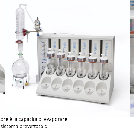
io:
Biotage
fase di asciugatura, evaporazione
dere all’analisi cromatografica,
cesso che una volta era
zioni che assicura un superiore
’innovativo
yVap5000 automatizza
tiva alle analisi GC o GC-MS.
ne unica di vuoto, corrente di
 il solvente rapidamente. Ogni
zare il recupero degli analiti.
ore è la capacità di evaporare
l sistema brevettato di