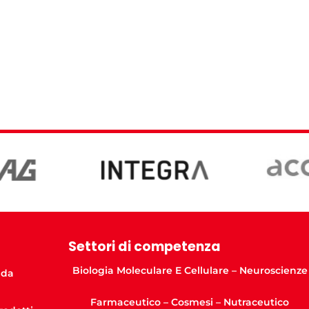
Settori di competenza
Biologia Moleculare E Cellulare – Neuroscienze
nda
Farmaceutico – Cosmesi – Nutraceutico