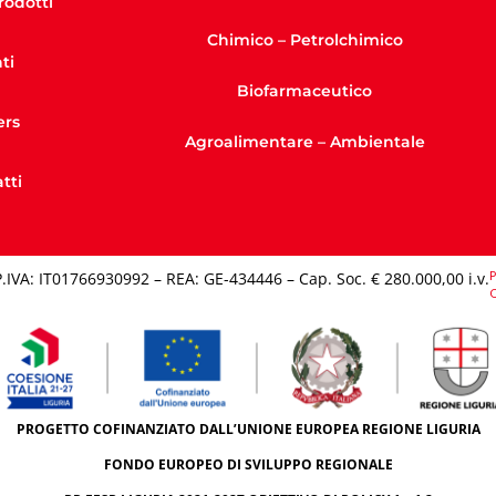
Prodotti
Chimico – Petrolchimico
ti
Biofarmaceutico
ers
Agroalimentare – Ambientale
tti
P
P.IVA: IT01766930992 – REA: GE-434446 – Cap. Soc. € 280.000,00 i.v.​
C
PROGETTO COFINANZIATO DALL’UNIONE EUROPEA REGIONE LIGURIA
FONDO EUROPEO DI SVILUPPO REGIONALE