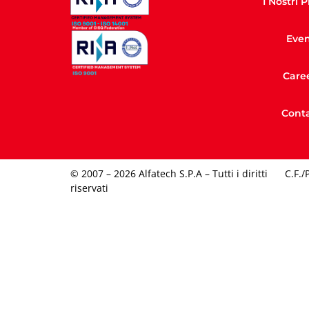
I Nostri 
Even
Care
Conta
© 2007 – 2026 Alfatech S.P.A – Tutti i diritti
C.F./
riservati