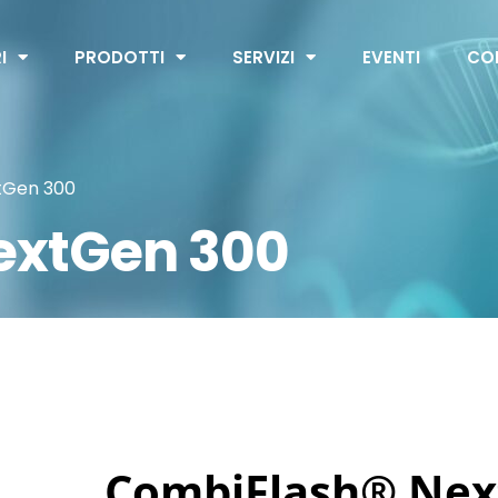
I
PRODOTTI
SERVIZI
EVENTI
CO
tGen 300
extGen 300
CombiFlash® Nex