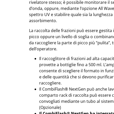
rivelatore stesso; è possibile monitorare il
d’onda, oppure, mediante l’opzione All Wave
spettro UV e stabilire quale sia la lunghezz
assorbimento.
La raccolta delle frazioni può essere gestit
picco oppure un livello di soglia o combina
da raccogliere la parte di picco più “pulita”,
dell’operatore.
Il raccoglitore di frazioni ad alta capac
provette a bottiglie fino a 500 ml. L’amp
consente di scegliere il formato in funz
e delle quantità che si devono purific
raccogliere.
Il CombiFlash® NextGen può anche lavor
comparto rack di raccolta può essere c
convogliati mediante un tubo al sistema
(Opzionale)
Il CombiFlash® NextGen ha integrat