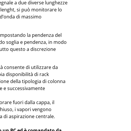
 segnale a due diverse lunghezze
lenght, si può monitorare lo
a d’onda di massimo
a impostando la pendenza del
ndo soglia e pendenza, in modo
 tutto questo a discrezione
ità consente di utilizzare da
ia disponibilità di rack
ione della tipologia di colonna
are e successivamente
are fuori dalla cappa, il
hiuso, i vapori vengono
 di aspirazione centrale.
o un PC ed è comandato da