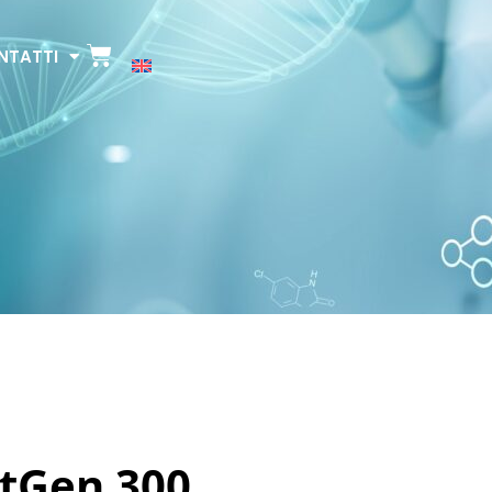
NTATTI
tGen 300