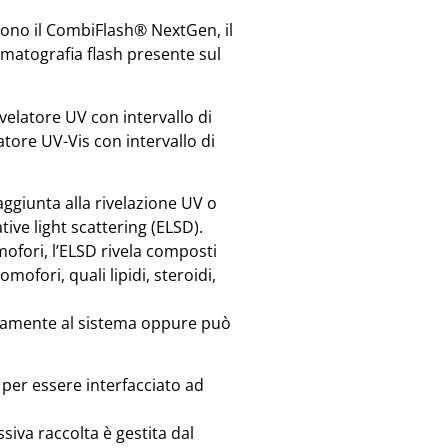
ndono il CombiFlash® NextGen, il
omatografia flash presente sul
elatore UV con intervallo di
tore UV-Vis con intervallo di
ggiunta alla rivelazione UV o
ive light scattering (ELSD).
ofori, l’ELSD rivela composti
fori, quali lipidi, steroidi,
itamente al sistema oppure può
per essere interfacciato ad
ssiva raccolta è gestita dal