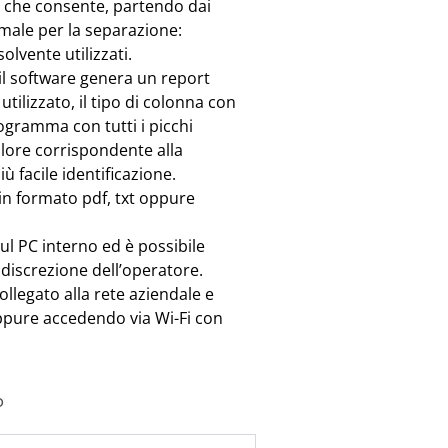
 che consente, partendo dai
timale per la separazione:
olvente utilizzati.
il software genera un report
tilizzato, il tipo di colonna con
togramma con tutti i picchi
olore corrispondente alla
ù facile identificazione.
in formato pdf, txt oppure
ul PC interno ed è possibile
discrezione dell’operatore.
legato alla rete aziendale e
ppure accedendo via Wi-Fi con
o