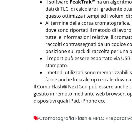
Il software
PeakTrak™
ha un algoritmo
dati di TLC, di calcolare il gradiente ot
questo ottimizza i tempi ed i volumi di s
Al termine della corsa cromatografica, 
dove sono riportati il metodo di lavoro u
tutte le informazioni relative, il croma
raccolti contrassegnati da un codice c
posizione sul rack di raccolta per una pi
Il report può essere esportato via USB 
stampato.
I metodi utilizzati sono memorizzabili s
farne anche lo scale-up o scale-down a 
Il CombiFlash® NextGen può essere anche col
gestito in remoto mediante web browser, o
dispositivi quali IPad, IPhone ecc.
Cromatografia Flash e HPLC Preparativ