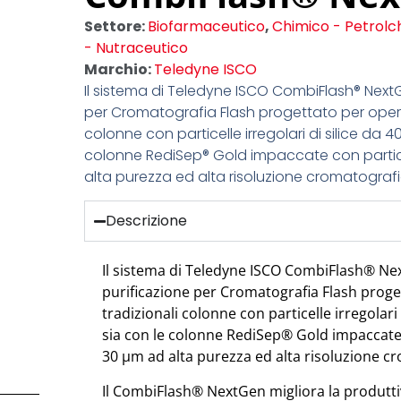
Settore:
Biofarmaceutico
,
Chimico - Petrolc
- Nutraceutico
Marchio:
Teledyne ISCO
Il sistema di Teledyne ISCO CombiFlash® NextG
per Cromatografia Flash progettato per operar
colonne con particelle irregolari di silice da 
colonne RediSep® Gold impaccate con partic
alta purezza ed alta risoluzione cromatografi
Descrizione
Il sistema di Teledyne ISCO CombiFlash® Ne
purificazione per Cromatografia Flash proge
tradizionali colonne con particelle irregolar
sia con le colonne RediSep® Gold impaccate 
30 µm ad alta purezza ed alta risoluzione c
Il CombiFlash® NextGen migliora la produttiv