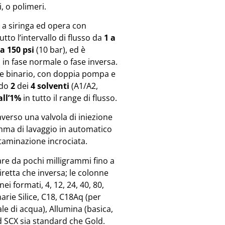
, o polimeri.
 a siringa ed opera con
utto l’intervallo di flusso da
1 a
 a 150 psi
(10 bar), ed è
i in fase normale o fase inversa.
e binario, con doppia pompa e
ndo
2
dei
4 solventi
(A1/A2,
all’1%
in tutto il range di flusso.
averso una valvola di iniezione
mma di lavaggio in automatico
taminazione incrociata.
re da pochi milligrammi fino a
iretta che inversa; le colonne
 formati, 4, 12, 24, 40, 80,
narie Silice, C18, C18Aq (per
le di acqua), Allumina (basica,
d SCX sia standard che Gold.