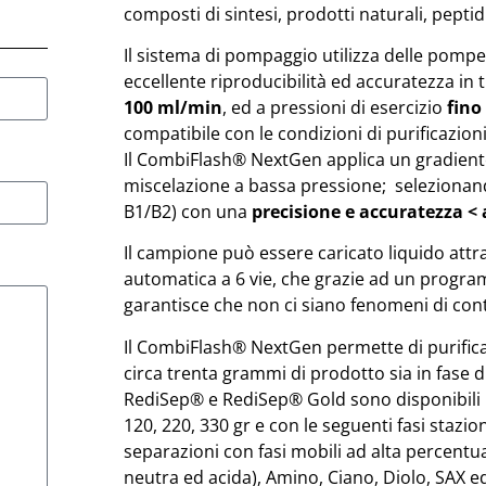
composti di sintesi, prodotti naturali, peptidi
Il sistema di pompaggio utilizza delle pompe
eccellente riproducibilità ed accuratezza in t
100 ml/min
, ed a pressioni di esercizio
fino
compatibile con le condizioni di purificazion
Il CombiFlash® NextGen applica un gradient
miscelazione a bassa pressione; seleziona
B1/B2) con una
precisione e accuratezza < 
Il campione può essere caricato liquido attr
automatica a 6 vie, che grazie ad un progra
garantisce che non ci siano fenomeni di con
Il CombiFlash® NextGen permette di purifica
circa trenta grammi di prodotto sia in fase d
RediSep® e RediSep® Gold sono disponibili nei
120, 220, 330 gr e con le seguenti fasi stazio
separazioni con fasi mobili ad alta percentua
neutra ed acida), Amino, Ciano, Diolo, SAX e