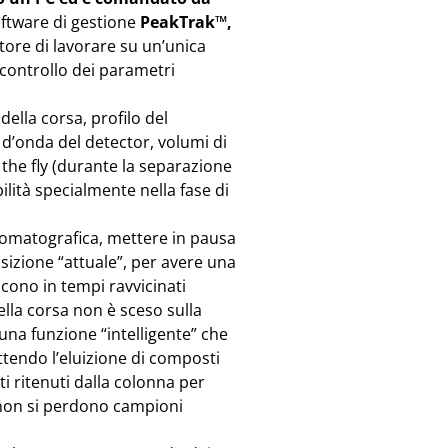
oftware di gestione
PeakTrak™,
atore di lavorare su un’unica
controllo dei parametri
della corsa, profilo del
a d’onda del detector, volumi di
the fly (durante la separazione
lità specialmente nella fase di
 cromatografica, mettere in pausa
sizione “attuale”, per avere una
scono in tempi ravvicinati
della corsa non è sceso sulla
 una funzione “intelligente” che
tendo l’eluizione di composti
i ritenuti dalla colonna per
 non si perdono campioni