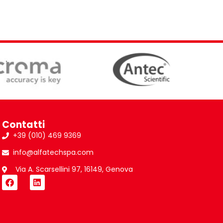
Contatti
+39 (010) 469 9369
info@alfatechspa.com
Via A. Scarsellini 97, 16149, Genova