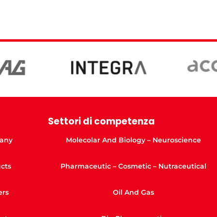
Settori di competenza
any
Molecolar And Biology – Neuroscience
cts
Pharmaceutic – Cosmetic – Nutraceutical
ers
Oil And Gas