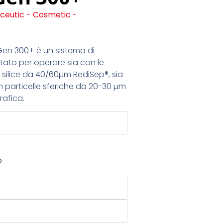
eutic - Cosmetic -
Gen 300+ è un sistema di
tato per operare sia con le
di silice da 40/60µm RediSep®, sia
particelle sferiche da 20-30 µm
rafica.
o