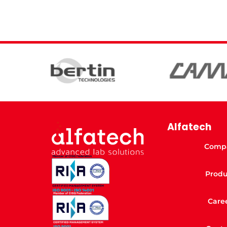
Alfatech
Comp
Produ
Care