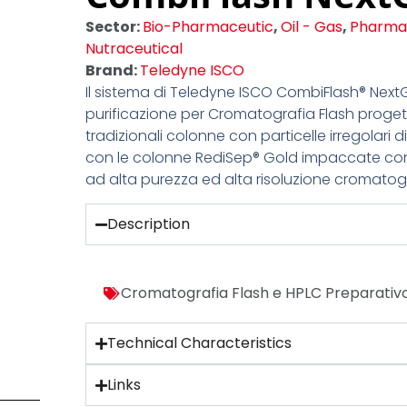
Sector:
Bio-Pharmaceutic
,
Oil - Gas
,
Pharmac
Nutraceutical
Brand:
Teledyne ISCO
Il sistema di Teledyne ISCO CombiFlash® Next
purificazione per Cromatografia Flash proget
tradizionali colonne con particelle irregolari 
con le colonne RediSep® Gold impaccate con 
ad alta purezza ed alta risoluzione cromatog
Description
Cromatografia Flash e HPLC Preparativ
Technical Characteristics
Links