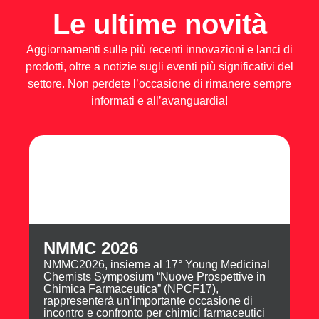
Le ultime novità
Aggiornamenti sulle più recenti innovazioni e lanci di
prodotti, oltre a notizie sugli eventi più significativi del
settore. Non perdete l’occasione di rimanere sempre
informati e all’avanguardia!
NMMC 2026
NMMC2026, insieme al 17° Young Medicinal
Chemists Symposium “Nuove Prospettive in
Chimica Farmaceutica” (NPCF17),
rappresenterà un’importante occasione di
incontro e confronto per chimici farmaceutici