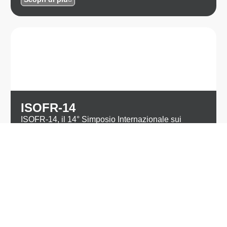
ISOFR-14
ISOFR-14, il 14° Simposio Internazionale sui
Radicali Liberi Organici, si terrà a Bologna dal 7 al
10 giugno 2026. Nato per la prima volta in Italia nel
1974, il simposio torna alle sue origini per
presentare i più recenti sviluppi nel campo della
chimica dei radicali liberi organici.
Scopri di più